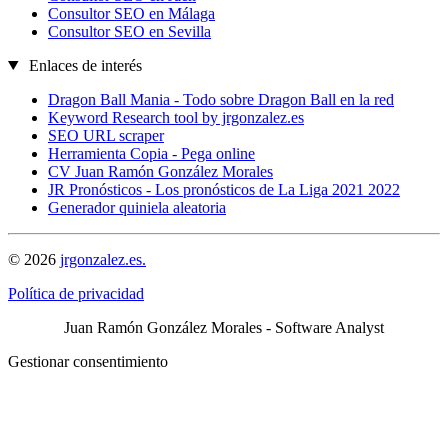
Consultor SEO en Málaga
Consultor SEO en Sevilla
Enlaces de interés
Dragon Ball Mania - Todo sobre Dragon Ball en la red
Keyword Research tool by jrgonzalez.es
SEO URL scraper
Herramienta Copia - Pega online
CV Juan Ramón González Morales
JR Pronósticos - Los pronósticos de La Liga 2021 2022
Generador quiniela aleatoria
© 2026
jrgonzalez.es.
Política de privacidad
Juan Ramón González Morales - Software Analyst
Gestionar consentimiento