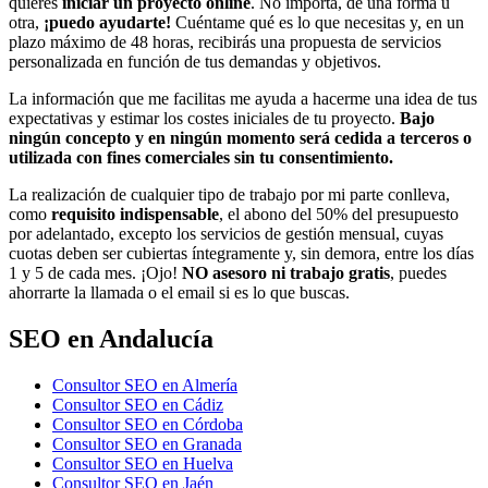
quieres
iniciar un proyecto online
. No importa, de una forma u
otra,
¡puedo ayudarte!
Cuéntame qué es lo que necesitas y, en un
plazo máximo de 48 horas, recibirás una propuesta de servicios
personalizada en función de tus demandas y objetivos.
La información que me facilitas me ayuda a hacerme una idea de tus
expectativas y estimar los costes iniciales de tu proyecto.
Bajo
ningún concepto y en ningún momento será cedida a terceros o
utilizada con fines comerciales sin tu consentimiento.
La realización de cualquier tipo de trabajo por mi parte conlleva,
como
requisito indispensable
, el abono del 50% del presupuesto
por adelantado, excepto los servicios de gestión mensual, cuyas
cuotas deben ser cubiertas íntegramente y, sin demora, entre los días
1 y 5 de cada mes. ¡Ojo!
NO asesoro ni trabajo gratis
, puedes
ahorrarte la llamada o el email si es lo que buscas.
SEO en Andalucía
Consultor SEO en Almería
Consultor SEO en Cádiz
Consultor SEO en Córdoba
Consultor SEO en Granada
Consultor SEO en Huelva
Consultor SEO en Jaén