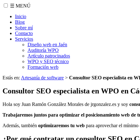
☰ MENÚ
Inicio
Blog
Sobre mí
Contacto
Servicios
Diseño web en Jaén
Auditoría WPO
Artículo patrocinados
WPO y SEO técnico
Formación web
Estás en:
Artesanía de software
>
Consultor SEO especialista en 
Consultor SEO especialista en WPO en Cá
Hola soy Juan Ramón González Morales de jrgonzalez.es y soy
cons
Trabajaremos juntos para optimizar el posicionamiento web de tu s
Además, también
optimizaremos tu web
para aprovechar el mínimo 
¿Por qué contratar un consultor SEO en C