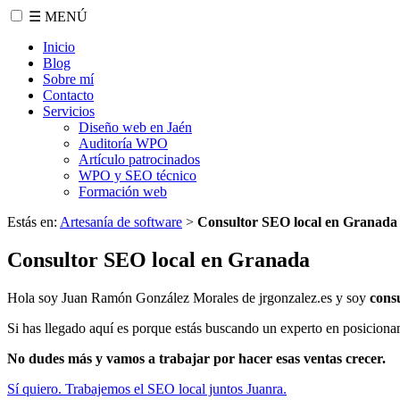
☰ MENÚ
Inicio
Blog
Sobre mí
Contacto
Servicios
Diseño web en Jaén
Auditoría WPO
Artículo patrocinados
WPO y SEO técnico
Formación web
Estás en:
Artesanía de software
>
Consultor SEO local en Granada
Consultor SEO local en Granada
Hola soy Juan Ramón González Morales de jrgonzalez.es y soy
cons
Si has llegado aquí es porque estás buscando un experto en posicio
No dudes más y vamos a trabajar por hacer esas ventas crecer.
Sí quiero. Trabajemos el SEO local juntos Juanra.