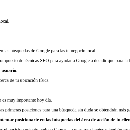
ocal.
 en las búsquedas de Google para las tu negocio local.
compuesto de técnicas SEO para ayudar a Google a decidir que para la b
l usuario
.
erca de tu ubicación física.
o es muy importante hoy día.
 las primeras posiciones para una búsqueda sin duda se obtendrán más ga
entar posicionarte en las búsquedas del área de acción de tu client
s el posicionamiento web en Granada a nuestros clientes y tendrán resu