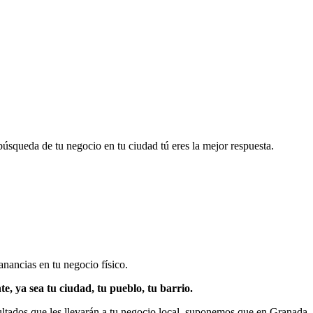
úsqueda de tu negocio en tu ciudad tú eres la mejor respuesta.
nancias en tu negocio físico.
e, ya sea tu ciudad, tu pueblo, tu barrio.
ltados que les llevarán a tu negocio local, suponemos que en Granada