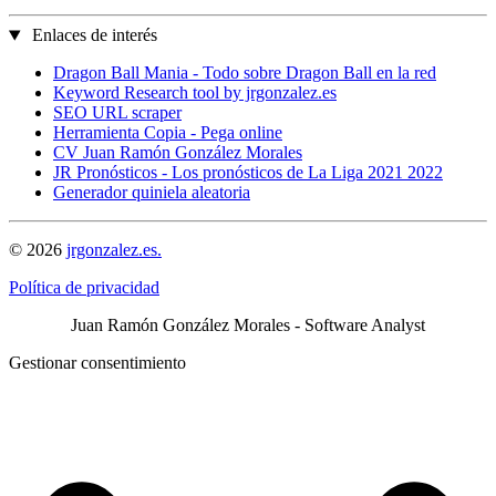
Enlaces de interés
Dragon Ball Mania - Todo sobre Dragon Ball en la red
Keyword Research tool by jrgonzalez.es
SEO URL scraper
Herramienta Copia - Pega online
CV Juan Ramón González Morales
JR Pronósticos - Los pronósticos de La Liga 2021 2022
Generador quiniela aleatoria
© 2026
jrgonzalez.es.
Política de privacidad
Juan Ramón González Morales - Software Analyst
Gestionar consentimiento